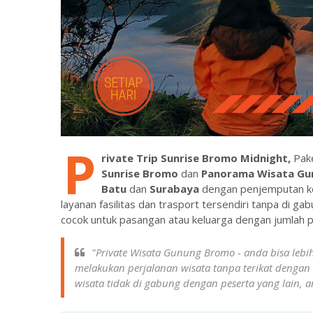
P
rivate Trip Sunrise Bromo Midnight,
Pake
Sunrise Bromo
dan
Panorama Wisata G
Batu
dan
Surabaya
dengan penjemputan ke
layanan fasilitas dan trasport tersendiri tanpa di ga
cocok untuk pasangan atau keluarga dengan jumlah p
"Private Wisata Gunung Bromo - anda bisa leb
melakukan perjalanan wisata tanpa terikat dengan 
wisata tidak di gabung dengan peserta yang lain, a