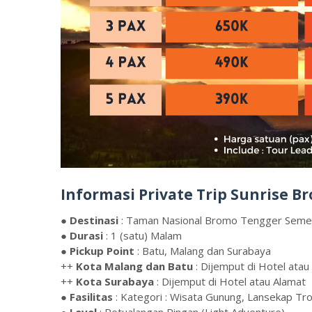
Informasi Private Trip Sunrise 
●
Destinasi
: Taman Nasional Bromo Tengger Seme
●
Durasi
: 1 (satu) Malam
●
Pickup Point
: Batu, Malang dan Surabaya
++
Kota Malang dan Batu
: Dijemput di Hotel atau
++
Kota Surabaya
: Dijemput di Hotel atau Alamat
●
Fasilitas
: Kategori : Wisata Gunung, Lansekap Tro
●
Level
: Petualangan Ringan (Light Adventure)