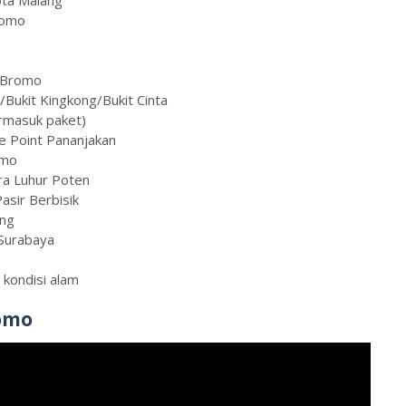
romo
p Bromo
/Bukit Kingkong/Bukit Cinta
ermasuk paket)
e Point Pananjakan
omo
ra Luhur Poten
asir Berbisik
ang
 Surabaya
kondisi alam
omo