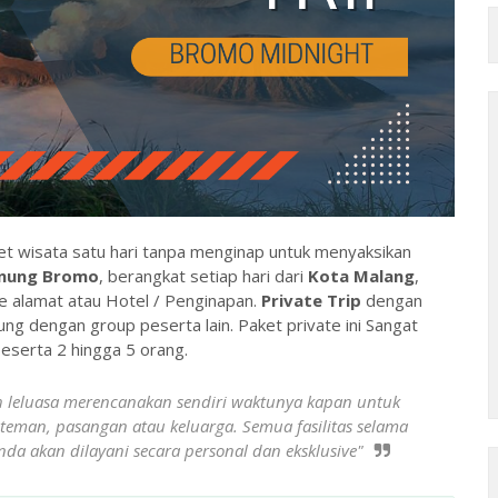
t wisata satu hari tanpa menginap untuk menyaksikan
unung Bromo
, berangkat setiap hari dari
Kota Malang
,
 alamat atau Hotel / Penginapan.
Private Trip
dengan
bung dengan group peserta lain. Paket private ini Sangat
eserta 2 hingga 5 orang.
ih leluasa merencanakan sendiri waktunya kapan untuk
teman, pasangan atau keluarga. Semua fasilitas selama
nda akan dilayani secara personal dan eksklusive"