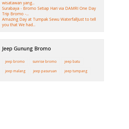
wisatawan yang...
Surabaya - Bromo Setiap Hari via DAMRI One Day
Trip Bromo -...
Amazing Day at Tumpak Sewu WaterfallJust to tell
you that We had...
Jeep Gunung Bromo
jeep bromo
sunrise bromo
jeep batu
jeep malang
jeep pasuruan
jeep tumpang